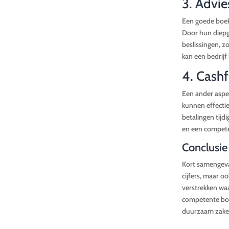
3. Advi
Een goede boekh
Door hun diepg
beslissingen, z
kan een bedrijf
4. Cash
Een ander aspec
kunnen effectie
betalingen tijd
en een competen
Conclusie
Kort samengeva
cijfers, maar o
verstrekken waa
competente boek
duurzaam zakeli