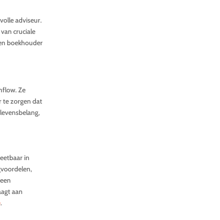
olle adviseur.
van cruciale
 een boekhouder
hflow. Ze
r te zorgen dat
 levensbelang,
eetbaar in
gvoordelen,
 een
aagt aan
e
.