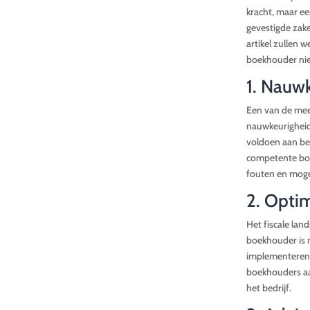
kracht, maar e
gevestigde zak
artikel zullen
boekhouder niet
1. Nauwk
Een van de mee
nauwkeurigheid.
voldoen aan bel
competente boe
fouten en mogel
2. Optim
Het fiscale lan
boekhouder is n
implementeren 
boekhouders aan
het bedrijf.