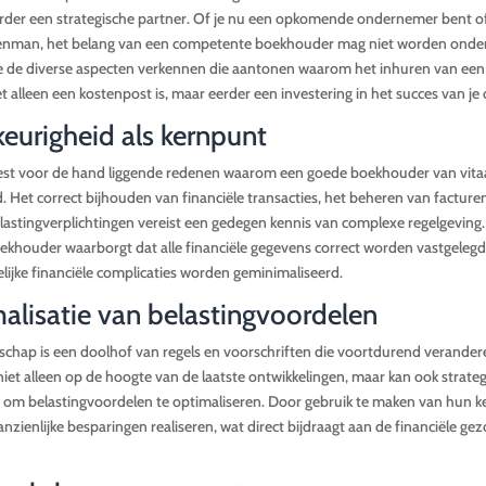
erder een strategische partner. Of je nu een opkomende ondernemer bent o
enman, het belang van een competente boekhouder mag niet worden onders
 we de diverse aspecten verkennen die aantonen waarom het inhuren van ee
 alleen een kostenpost is, maar eerder een investering in het succes van j
eurigheid als kernpunt
st voor de hand liggende redenen waarom een goede boekhouder van vitaal 
 Het correct bijhouden van financiële transacties, het beheren van facture
astingverplichtingen vereist een gedegen kennis van complexe regelgeving
khouder waarborgt dat alle financiële gegevens correct worden vastgeleg
ijke financiële complicaties worden geminimaliseerd.
alisatie van belastingvoordelen
dschap is een doolhof van regels en voorschriften die voortdurend verander
iet alleen op de hoogte van de laatste ontwikkelingen, maar kan ook strate
om belastingvoordelen te optimaliseren. Door gebruik te maken van hun k
zienlijke besparingen realiseren, wat direct bijdraagt aan de financiële ge