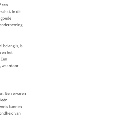
f een
chat. In dit
n goede
e onderneming.
belang is, is
n en het
. Een
d, waardoor
en. Een ervaren
gieën
ennis kunnen
zondheid van