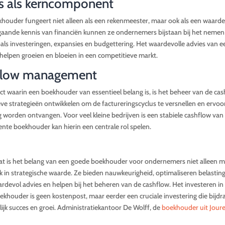
es als kerncomponent
ouder fungeert niet alleen als een rekenmeester, maar ook als een waardev
aande kennis van financiën kunnen ze ondernemers bijstaan bij het nemen 
oals investeringen, expansies en budgettering. Het waardevolle advies van
 helpen groeien en bloeien in een competitieve markt.
flow management
t waarin een boekhouder van essentieel belang is, is het beheer van de cas
ve strategieën ontwikkelen om de factureringscyclus te versnellen en ervoo
ig worden ontvangen. Voor veel kleine bedrijven is een stabiele cashflow van
te boekhouder kan hierin een centrale rol spelen.
t is het belang van een goede boekhouder voor ondernemers niet alleen m
ok in strategische waarde. Ze bieden nauwkeurigheid, optimaliseren belastin
rdevol advies en helpen bij het beheren van de cashflow. Het investeren in
houder is geen kostenpost, maar eerder een cruciale investering die bijdr
jk succes en groei. Administratiekantoor De Wolff, de
boekhouder uit Jour