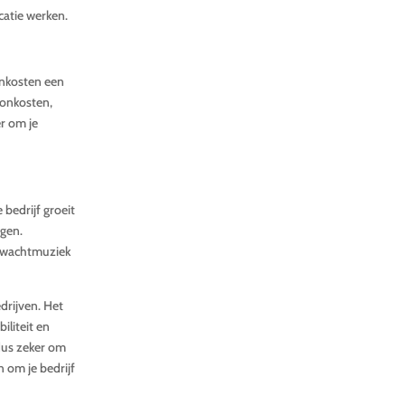
catie werken.
onkosten een
oonkosten,
er om je
bedrijf groeit
egen.
, wachtmuziek
drijven. Het
iliteit en
dus zeker om
 om je bedrijf