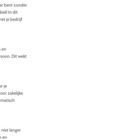
aar bent zonder
el! In dit
et je bedrijf
n en
rsoon. Dit wekt
r je
oor zakelijke
tomatisch
 niet langer
n en