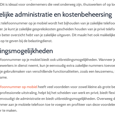
Dit is ideaal voor ondernemers die veel onderweg zijn, thuiswerken of op lo
ijke administratie en kostenbeheersing
k telefoonnummer op je mobiel wordt het bijhouden van je zakelijke telefo
r. Je kunt je zakelijke gesprekskosten gescheiden houden van je privé telef
 beter overzicht hebt van je zakelijke uitgaven. Dit maakt het ook makkelijk
op te geven bij de belastingdienst.
dingsmogelijkheden
lefoonnummer op je mobiel biedt ook uitbreidingsmogelijkheden. Wanneer je 
ewerkers in dienst neemt, kun je eenvoudig extra zakelijke nummers toevo
je gebruikmaken van verschillende functionaliteiten, zoals een keuzemenu
name.
elefoonnummer op mobiel
heeft veel voordelen voor zowel kleine als grote be
rofessionele uitstraling, helpt bij het scheiden van werk en privé, biedt flexib
eenvoudigt de administratie en biedt uitbreidingsmogelijkheden. Overweeg 
mmer aan je mobiele telefoon toe te voegen en profiteer van deze voordelen
r te maken.