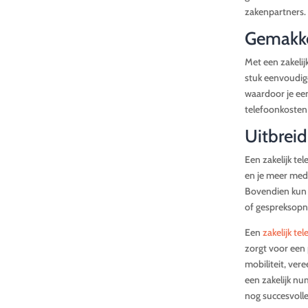
zakenpartners. 
Gemakkel
Met een zakelij
stuk eenvoudige
waardoor je een
telefoonkosten 
Uitbrei
Een zakelijk te
en je meer med
Bovendien kun 
of gespreksop
Een
zakelijk t
zorgt voor een p
mobiliteit, ver
een zakelijk nu
nog succesvolle