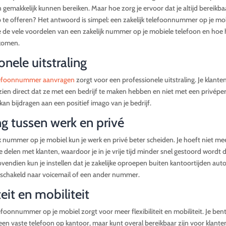
en gemakkelijk kunnen bereiken. Maar hoe zorg je ervoor dat je altijd bereikb
p te offeren? Het antwoord is simpel: een zakelijk telefoonnummer op je mobi
je de vele voordelen van een zakelijk nummer op je mobiele telefoon en hoe h
komen.
onele uitstraling
efoonnummer aanvragen
zorgt voor een professionele uitstraling. Je klante
ien direct dat ze met een bedrijf te maken hebben en niet met een privépe
an bijdragen aan een positief imago van je bedrijf.
g tussen werk en privé
k nummer op je mobiel kun je werk en privé beter scheiden. Je hoeft niet mee
delen met klanten, waardoor je in je vrije tijd minder snel gestoord wordt d
ovendien kun je instellen dat je zakelijke oproepen buiten kantoortijden au
chakeld naar voicemail of een ander nummer.
teit en mobiliteit
lefoonnummer op je mobiel zorgt voor meer flexibiliteit en mobiliteit. Je bent
n vaste telefoon op kantoor, maar kunt overal bereikbaar zijn voor klante