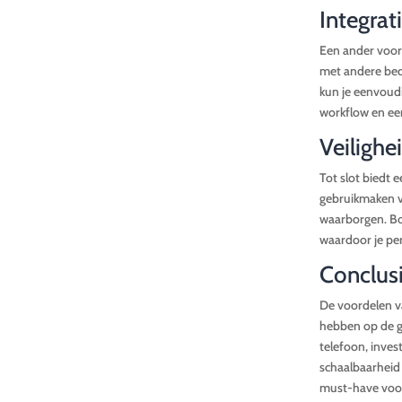
Integrat
Een ander voord
met andere bed
kun je eenvoudi
workflow en een
Veilighe
Tot slot biedt 
gebruikmaken va
waarborgen. Bo
waardoor je per
Conclusi
De voordelen va
hebben op de gr
telefoon, invest
schaalbaarheid 
must-have voor