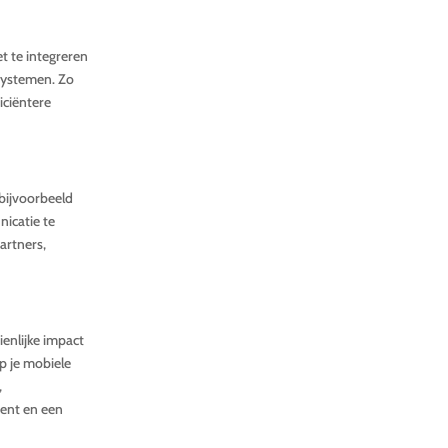
t te integreren
systemen. Zo
iciëntere
 bijvoorbeeld
icatie te
artners,
enlijke impact
p je mobiele
,
ient en een